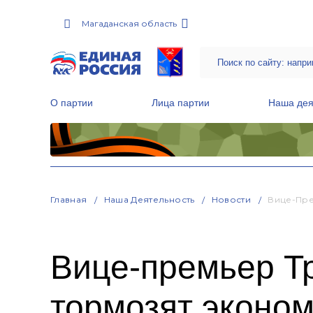
Магаданская область
О партии
Лица партии
Наша дея
Местные общественные приемные Партии
Руководитель Региональной обще
Народная программа «Единой России»
Главная
Наша Деятельность
Новости
Вице-Пре
Вице-премьер Т
тормозят эконом