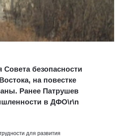
я Совета безопасности
остока, на повестке
аны. Ранее Патрушев
шленности в ДФО\r\n
трудности для развития