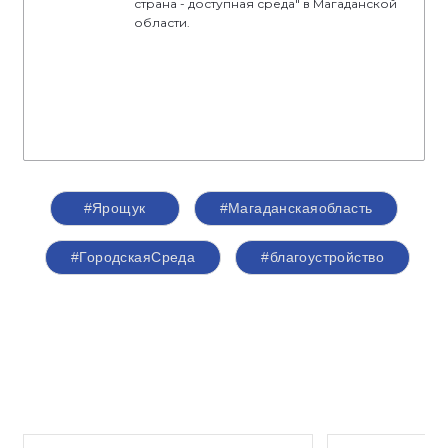
страна - доступная среда" в Магаданской
области.
#Ярощук
#Магаданскаяобласть
#ГородскаяСреда
#благоустройство