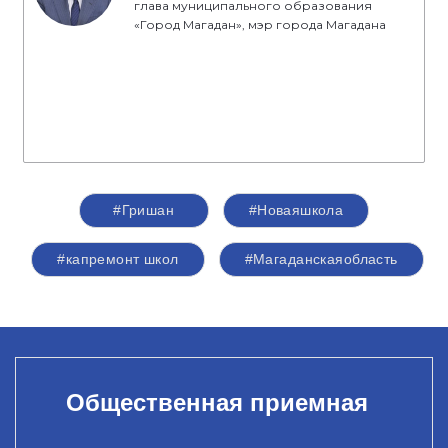
глава муниципального образования
«Город Магадан», мэр города Магадана
#Гришан
#Новаяшкола
#капремонт школ
#Магаданскаяобласть
Общественная приемная