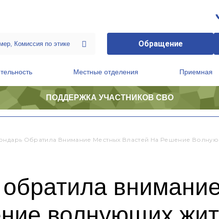
Обращение
тельность
Местные отделения
Приемная
ПОДДЕРЖКА УЧАСТНИКОВ СВО
ственной приемной Председателя Партии
Президиум регионального политического совета
ондарь Обратила Внимание Местных Властей На Решение Волну
 обратила внимани
ение волнующих жит