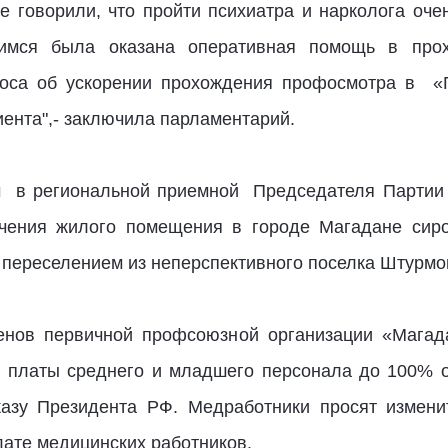
 говорили, что пройти психиатра и нарколога оче
шимся была оказана оперативная помощь в п
роса об ускорении прохождения профосмотра в «
ента",- заключила парламентарий.
м в региональной приемной Председателя Партии
учения жилого помещения в городе Магадане сиро
 переселением из неперспективного поселка Штурмо
енов первичной профсоюзной организации «Магад
й платы среднего и младшего персонала до 100% о
азу Президента РФ. Медработники просят измени
лате медицинских работников.