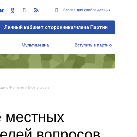
Версия для слабовидящих
Личный кабинет сторонника/члена Партии
Мультимедиа
Вступить в партию
Региональный исполнительный комитет
ющих Жителей Вопросов
е местных
елей вопросов