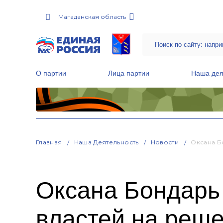
Магаданская область
О партии
Лица партии
Наша дея
Местные общественные приемные Партии
Руководитель Региональной обще
Народная программа «Единой России»
Главная
Наша Деятельность
Новости
Оксана Б
Оксана Бондарь
властей на реш