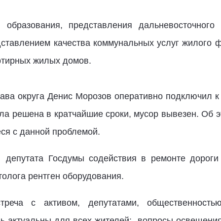
 образования, представления дальневосточног
ставлением качества коммунальных услуг жилого ф
ртирных жилых домов.
ава округа Денис Морозов оперативно подключил 
ла решена в кратчайшие сроки, мусор вывезен. Об 
ся с данной проблемой.
епутата Госдумы содействия в ремонте дороги о
олога рентген оборудования.
треча с активом, депутатами, общественност
ь актуальны для всех жителей: вопросы освещени