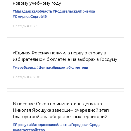
новому учебному году
#Магаданскаяобласть
#РодительскаяПриемка
#СмирновСергей49
Сегодня 06:19
«Единая Россия» получила первую строку в
избирательном бюллетене на выборах в Госдуму
#жеребьевка
#Центризбирком
#бюллетени
Сегодня 06:06
В поселке Сокол по инициативе депутата
Николая Ярощука завершен очередной этап
благоустройства общественных территорий
#Ярощук
#Магаданскаяобласть
#ГородскаяСреда
#благоустройство