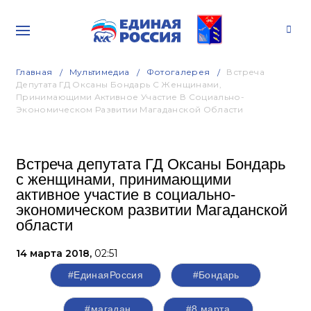
Главная
Мультимедиа
Фотогалерея
Встреча
Депутата ГД Оксаны Бондарь С Женщинами,
Принимающими Активное Участие В Социально-
Экономическом Развитии Магаданской Области
Встреча депутата ГД Оксаны Бондарь
с женщинами, принимающими
активное участие в социально-
экономическом развитии Магаданской
области
14 марта 2018,
02:51
#ЕдинаяРоссия
#Бондарь
#магадан
#8 марта