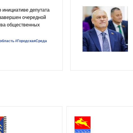
о инициативе депутата
завершен очередной
ства общественных
область
#ГородскаяСреда