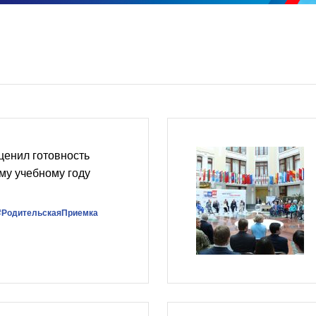
ценил готовность
му учебному году
#РодительскаяПриемка