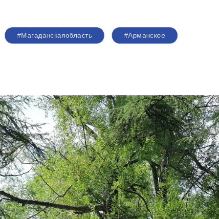
#Магаданскаяобласть
#Арманское