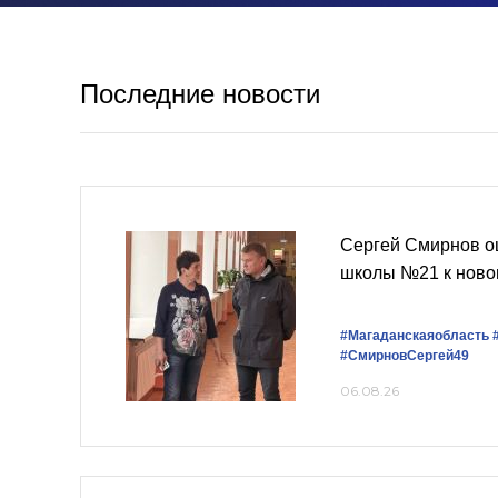
Последние новости
Сергей Смирнов о
школы №21 к ново
#Магаданскаяобласть
#СмирновСергей49
06.08.26