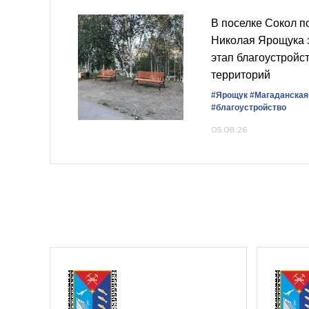
В поселке Сокол п
Николая Ярощука 
этап благоустрой
территорий
#Ярощук
#Магаданская
#благоустройство
05.08.26