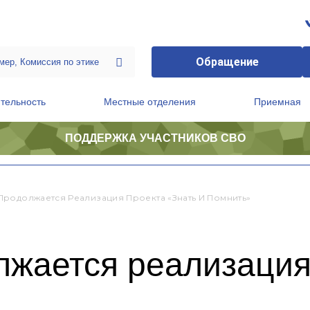
Обращение
тельность
Местные отделения
Приемная
ПОДДЕРЖКА УЧАСТНИКОВ СВО
ственной приемной Председателя Партии
Президиум регионального политического совета
Продолжается Реализация Проекта «Знать И Помнить»
лжается реализация