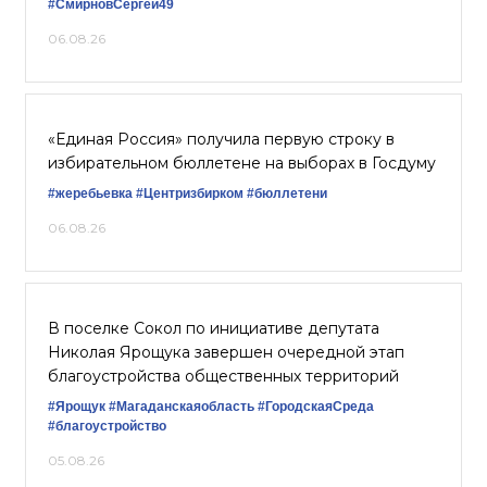
#СмирновСергей49
06.08.26
«Единая Россия» получила первую строку в
избирательном бюллетене на выборах в Госдуму
#жеребьевка
#Центризбирком
#бюллетени
06.08.26
В поселке Сокол по инициативе депутата
Николая Ярощука завершен очередной этап
благоустройства общественных территорий
#Ярощук
#Магаданскаяобласть
#ГородскаяСреда
#благоустройство
05.08.26