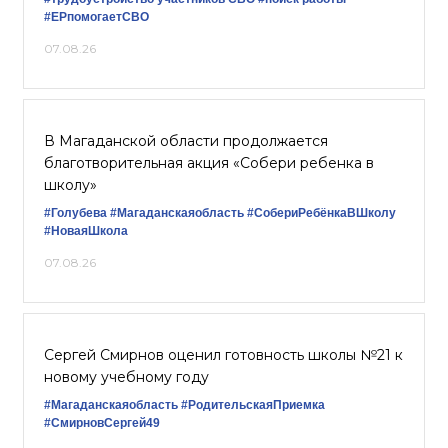
#ЕРпомогаетСВО
07.08.26
В Магаданской области продолжается
благотворительная акция «Собери ребенка в
школу»
#Голубева
#Магаданскаяобласть
#СобериРебёнкаВШколу
#НоваяШкола
07.08.26
Сергей Смирнов оценил готовность школы №21 к
новому учебному году
#Магаданскаяобласть
#РодительскаяПриемка
#СмирновСергей49