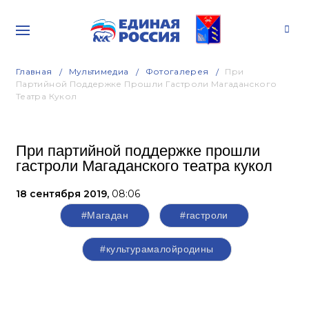
Главная
Мультимедиа
Фотогалерея
При
Партийной Поддержке Прошли Гастроли Магаданского
Театра Кукол
При партийной поддержке прошли
гастроли Магаданского театра кукол
18 сентября 2019,
08:06
#Магадан
#гастроли
#культурамалойродины