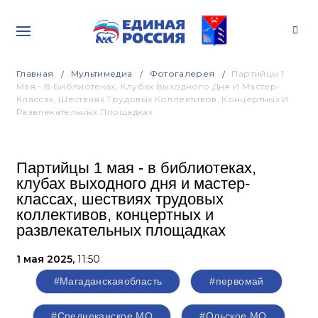
Главная
Мультимедиа
Фотогалерея
Партийцы 1
Мая - В Библиотеках, Клубах Выходного Дня И Мастер-
Классах, Шествиях Трудовых Коллективов, Концертных И
Развлекательных Площадках
Партийцы 1 мая - в библиотеках,
клубах выходного дня и мастер-
классах, шествиях трудовых
коллективов, концертных и
развлекательных площадках
1 мая 2025,
11:50
#Магаданскаяобласть
#первомай
#Среднеканское МО
#Ольское МО