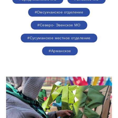
#Омсукчанское отделение
#Северо- Эвенское МО
#Сусуманское местное отделение
#Арманское