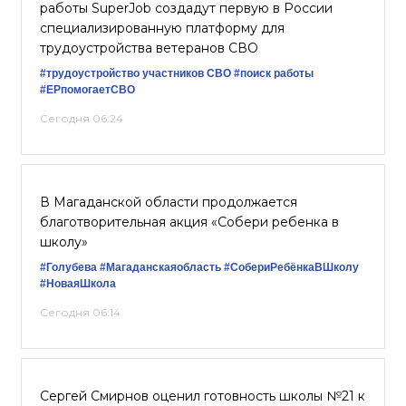
работы SuperJob создадут первую в России
специализированную платформу для
трудоустройства ветеранов СВО
#трудоустройство участников СВО
#поиск работы
#ЕРпомогаетСВО
Сегодня 06:24
В Магаданской области продолжается
благотворительная акция «Собери ребенка в
школу»
#Голубева
#Магаданскаяобласть
#СобериРебёнкаВШколу
#НоваяШкола
Сегодня 06:14
Сергей Смирнов оценил готовность школы №21 к