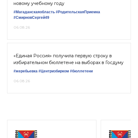
новому учебному году
#Магаданскаяобласть
#РодительскаяПриемка
#СмирновСергей49
06.08.26
«Единая Россия» получила первую строку в
избирательном бюллетене на выборах в Госдуму
#жеребьевка
#Центризбирком
#бюллетени
06.08.26