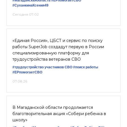
#Магаданскаяобласть
#ЕРпомогаетСВО
#СуханкинаКсения49
Сегодня 07:02
«Единая Россия», ЦБСТ и сервис по поиску
работы SuperJob создадут первую в России
специализированную платформу для
трудоустройства ветеранов СВО
#трудоустройство участников СВО
#поиск работы
#ЕРпомогаетСВО
07.08.26
В Магаданской области продолжается
благотворительная акция «Собери ребенка в
школу»