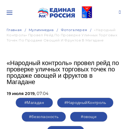
Главная
Мультимедиа
Фотогалерея
«Народный
Контроль» Провел Рейд По Проверке Уличных Торговых
Точек По Продаже Овощей И Фруктов В Магадане
«Народный контроль» провел рейд по
проверке уличных торговых точек по
продаже овощей и фруктов в
Магадане
19 июля 2019,
07:04
#Магадан
#НародныйКонтроль
#безопасность
#овощи