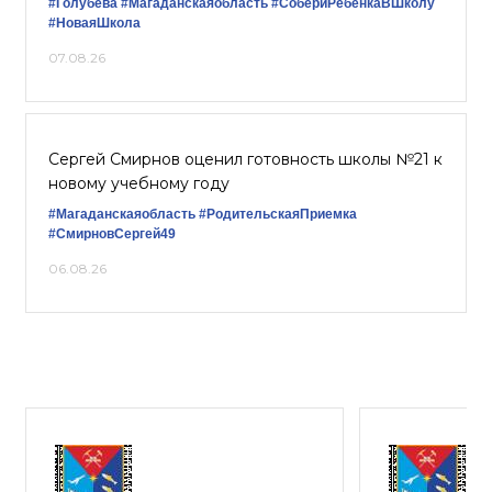
#Голубева
#Магаданскаяобласть
#СобериРебёнкаВШколу
#НоваяШкола
07.08.26
Сергей Смирнов оценил готовность школы №21 к
новому учебному году
#Магаданскаяобласть
#РодительскаяПриемка
#СмирновСергей49
06.08.26