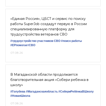
«Единая Россия», ЦБСТ и сервис по поиску
работы SuperJob создадут первую в России
специализированную платформу для
трудоустройства ветеранов СВО
#трудоустройство участников СВО
#поиск работы
#ЕРпомогаетСВО
07.08.26
В Магаданской области продолжается
благотворительная акция «Собери ребенка в
школу»
#Голубева
#Магаданскаяобласть
#СобериРебёнкаВШколу
#НоваяШкола
07.08.26