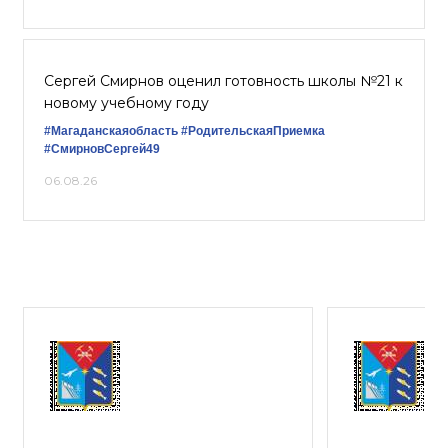
Сергей Смирнов оценил готовность школы №21 к
новому учебному году
#Магаданскаяобласть
#РодительскаяПриемка
#СмирновСергей49
06.08.26