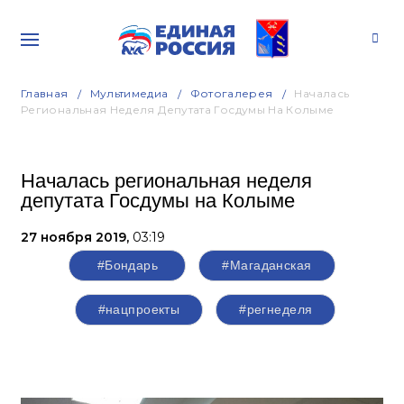
Главная
Мультимедиа
Фотогалерея
Началась
Региональная Неделя Депутата Госдумы На Колыме
Началась региональная неделя
депутата Госдумы на Колыме
27 ноября 2019,
03:19
#Бондарь
#Магаданская
#нацпроекты
#регнеделя