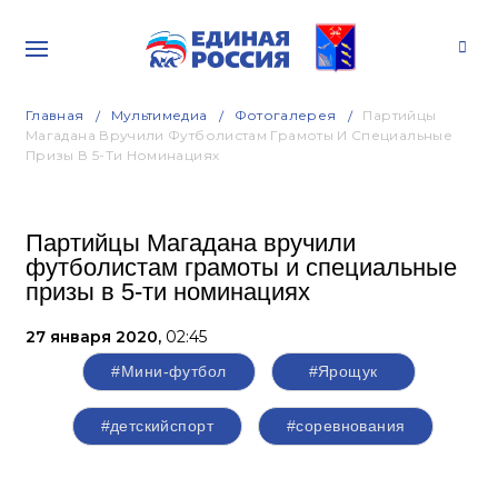
Главная
Мультимедиа
Фотогалерея
Партийцы
Магадана Вручили Футболистам Грамоты И Специальные
Призы В 5-Ти Номинациях
Партийцы Магадана вручили
футболистам грамоты и специальные
призы в 5-ти номинациях
27 января 2020,
02:45
#Мини-футбол
#Ярощук
#детскийспорт
#соревнования