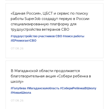
«Единая Россия», ЦБСТ и сервис по поиску
работы SuperJob создадут первую в России
специализированную платформу для
трудоустройства ветеранов СВО
#трудоустройство участников СВО
#поиск работы
#ЕРпомогаетСВО
07.08.26
В Магаданской области продолжается
благотворительная акция «Собери ребенка в
школу»
#Голубева
#Магаданскаяобласть
#СобериРебёнкаВШколу
#НоваяШкола
07.08.26