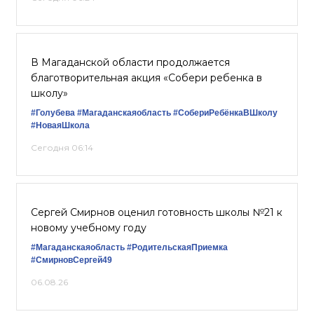
В Магаданской области продолжается
благотворительная акция «Собери ребенка в
школу»
#Голубева
#Магаданскаяобласть
#СобериРебёнкаВШколу
#НоваяШкола
Сегодня 06:14
Сергей Смирнов оценил готовность школы №21 к
новому учебному году
#Магаданскаяобласть
#РодительскаяПриемка
#СмирновСергей49
06.08.26