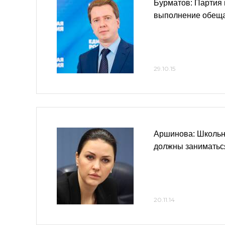
Бурматов: Партия 
выполнение обещ
29.10.15
Аршинова: Школьн
должны заниматьс
20.11.14