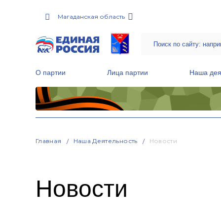
Магаданская область
О партии
Лица партии
Наша дея
Местные общественные приемные Партии
Руководитель Региональной обще
Народная программа «Единой России»
Главная
Наша Деятельность
Новости
Новости