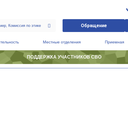
Обращение
тельность
Местные отделения
Приемная
ПОДДЕРЖКА УЧАСТНИКОВ СВО
ственной приемной Председателя Партии
Президиум регионального политического совета