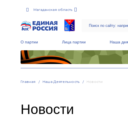
Магаданская область
О партии
Лица партии
Наша дея
Местные общественные приемные Партии
Руководитель Региональной обще
Народная программа «Единой России»
Главная
Наша Деятельность
Новости
Новости