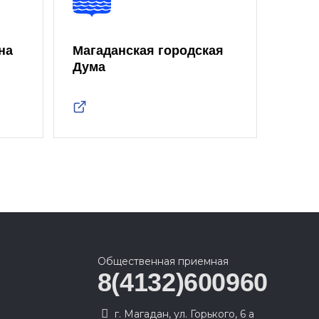
на
Магаданская городская
Дума
Общественная приемная
8(4132)600960
г. Магадан, ул. Горького, 6 а