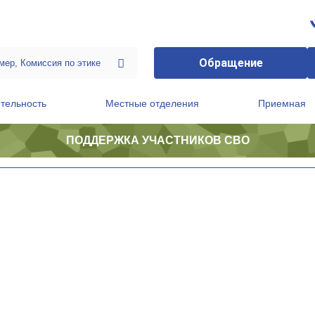
Обращение
тельность
Местные отделения
Приемная
ПОДДЕРЖКА УЧАСТНИКОВ СВО
ственной приемной Председателя Партии
Президиум регионального политического совета