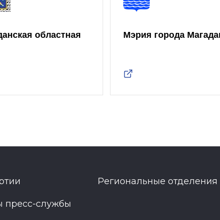
данская областная
Мэрия города Магада
ртии
Региональные отделения
ы пресс-службы