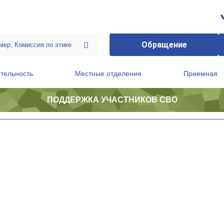
Обращение
тельность
Местные отделения
Приемная
ПОДДЕРЖКА УЧАСТНИКОВ СВО
ственной приемной Председателя Партии
Президиум регионального политического совета