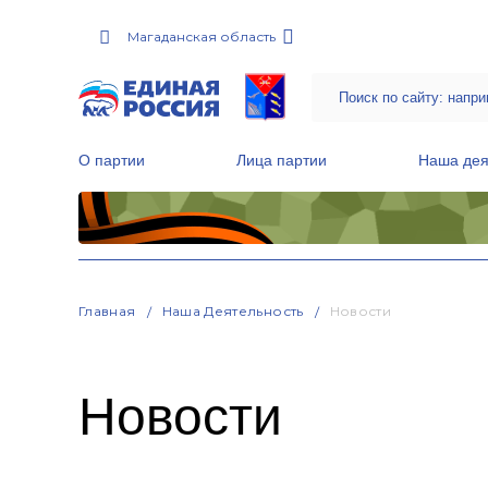
Магаданская область
О партии
Лица партии
Наша дея
Местные общественные приемные Партии
Руководитель Региональной обще
Народная программа «Единой России»
Главная
Наша Деятельность
Новости
Новости