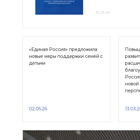
15.05.26
«Единая Россия» предложила
Повыш
новые меры поддержки семей с
развит
детьми
расши
благоу
Росси
новой
персп
02.05.26
13.03.2