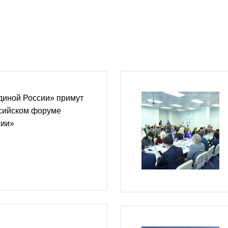
диной России» примут
ссийском форуме
сии»