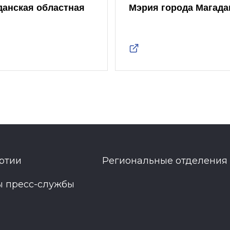
данская областная
Мэрия города Магада
ртии
Региональные отделения
ы пресс-службы