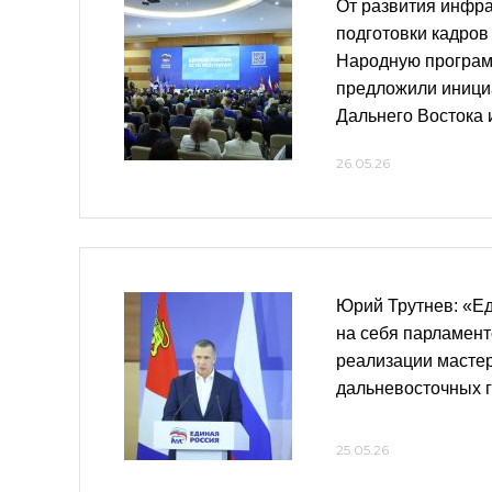
От развития инфра
подготовки кадров
Народную програм
предложили иници
Дальнего Востока 
26.05.26
Юрий Трутнев: «Ед
на себя парламент
реализации масте
дальневосточных 
25.05.26