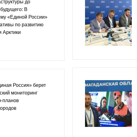
структуры до
 будущего: В
му «Единой России»
ативы по развитию
и Арктики
иная Россия» берет
ский мониторинг
р-планов
городов