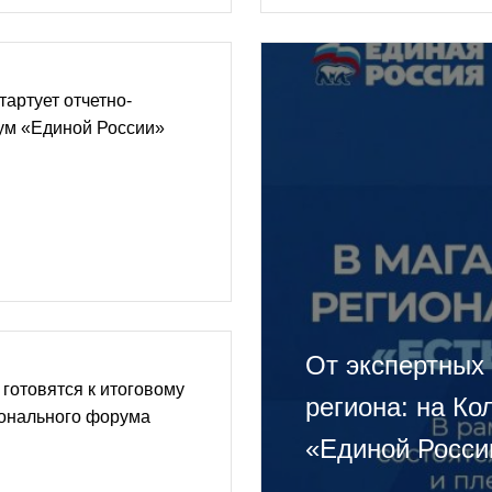
тартует отчетно-
м «Единой России»
От экспертных
готовятся к итоговому
региона: на К
онального форума
«Единой России