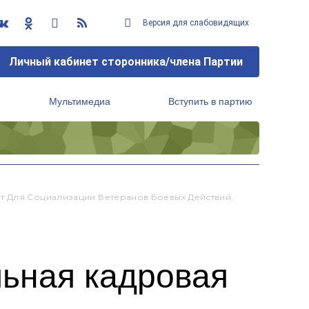
Версия для слабовидящих
Личный кабинет сторонника/члена Партии
Мультимедиа
Вступить в партию
Региональный исполнительный комитет
т Для Социализации Ветеранов Боевых Действий,
ьная кадровая