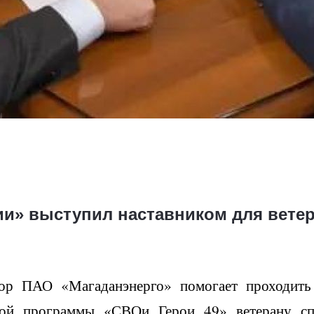
ии» выступил наставником для вете
тор ПАО «Магаданэнерго» помогает проходить
вой программы «СВОи Герои 49» ветерану сп