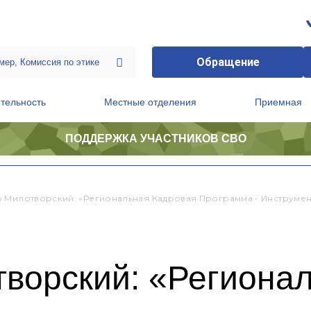
Обращение
тельность
Местные отделения
Приемная
ПОДДЕРЖКА УЧАСТНИКОВ СВО
ственной приемной Председателя Партии
Президиум регионального политического совета
 Милотворский: «Региональная Кадровая Программа - Инструмен
ворский: «Регионал