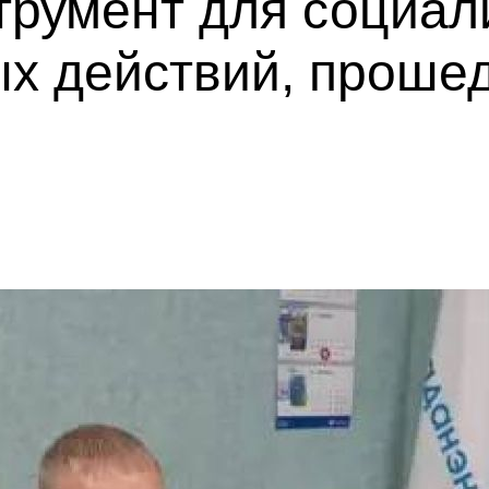
трумент для социал
ых действий, проше