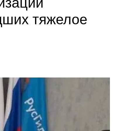
изации
дших тяжелое