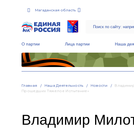
Магаданская область
О партии
Лица партии
Наша дея
Местные общественные приемные Партии
Руководитель Региональной обще
Народная программа «Единой России»
Главная
Наша Деятельность
Новости
Владимир
Прошедших Тяжелое Испытание»
Владимир Милот