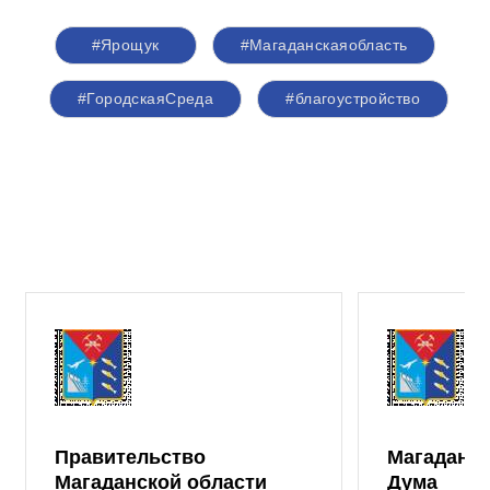
#Ярощук
#Магаданскаяобласть
#ГородскаяСреда
#благоустройство
Правительство
Магаданск
Магаданской области
Дума