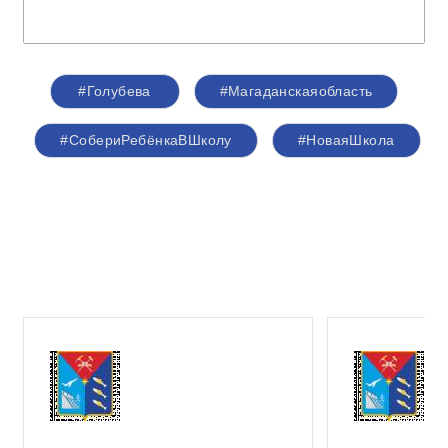
#Голубева
#Магаданскаяобласть
#СобериРебёнкаВШколу
#НоваяШкола