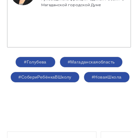
Магаданской городской Думе
#Голубева
#Магаданскаяобласть
#СобериРебёнкаВШколу
#НоваяШкола