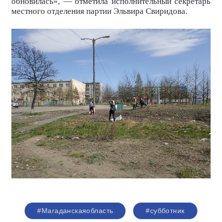
обновилась», — отметила исполнительный секретарь
местного отделения партии Эльвира Свиридова.
#Магаданскаяобласть
#субботник