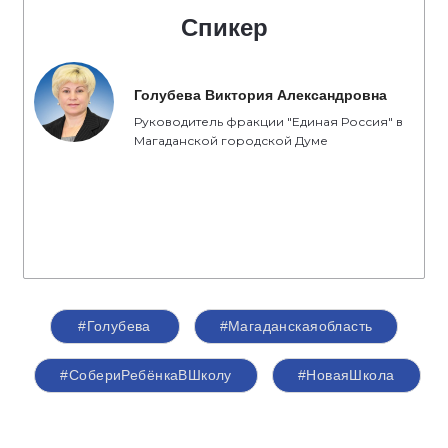
Спикер
Голубева Виктория Александровна
Руководитель фракции "Единая Россия" в
Магаданской городской Думе
#Голубева
#Магаданскаяобласть
#СобериРебёнкаВШколу
#НоваяШкола