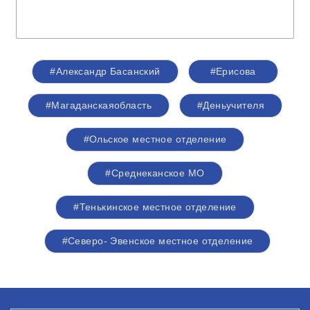
#Александр Басанский
#Ерисова
#Магаданскаяобласть
#Деньучителя
#Ольское местное отделение
#Среднеканское МО
#Тенькинское местное отделение
#Северо- Эвенское местное отделение