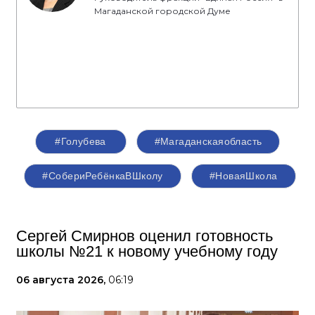
Магаданской городской Думе
#Голубева
#Магаданскаяобласть
#СобериРебёнкаВШколу
#НоваяШкола
Сергей Смирнов оценил готовность
школы №21 к новому учебному году
06 августа 2026,
06:19