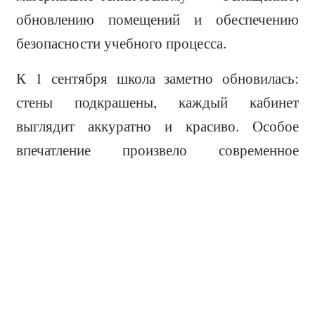
обновлению помещений и обеспечению
безопасности учебного процесса.
К 1 сентября школа заметно обновилась:
стены подкрашены, каждый кабинет
выглядит аккуратно и красиво. Особое
впечатление произвело современное
оснащение классов — интерактивные доски,
которые пришли на смену прежней
мультимедийной аппаратуре. На досках
можно писать и рисовать, исправлять
ошибки, демонстрировать фильмы и
скачивать учебные материалы —