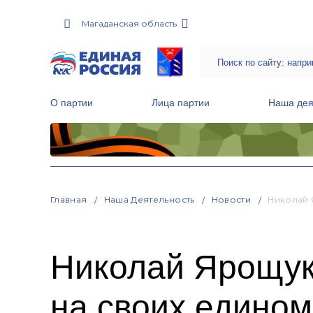
Магаданская область
О партии
Лица партии
Наша дея
Местные общественные приемные Партии
Руководитель Региональной обще
Народная программа «Единой России»
Главная
Наша Деятельность
Новости
Николай 
Николай Ярощук
на своих едино