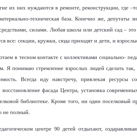
ие их них нуждаются в ремонте, реконструкции, где –т
атериально-техническая база. Конечно же, депутаты з
едствами, силами. Любая школа или детский сад – это
я все: секции, кружки, сюда приходят и дети, и взрослы
таем в тесном контакте с коллективами социально- педа
м. Я понимаю стремление взрослых людей сделать так,
мость. Всегда иду навстречу, привлекая ресурсы соц
и восстановление фасада Центра, установка современных
елковой библиотеке. Кроме того, ни один поселковый п
о не полный.
агогическом центре 90 детей отдыхают, оздаравлива