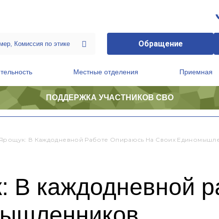
Обращение
тельность
Местные отделения
Приемная
ПОДДЕРЖКА УЧАСТНИКОВ СВО
ственной приемной Председателя Партии
Президиум регионального политического совета
Ярощук: В Каждодневной Работе Опираюсь На Своих Единомышл
: В каждодневной р
мышленников