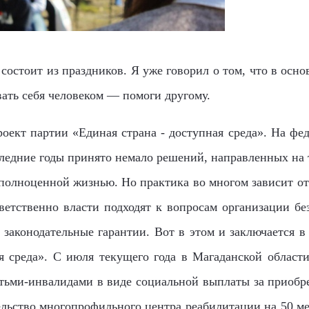
 состоит из праздников. Я уже говорил о том, что в осн
ать себя человеком — помоги другому.
проект партии «Единая страна - доступная среда». На фе
ледние годы принято немало решений, направленных на 
полноценной жизнью. Но практика во многом зависит от т
тветственно власти подходят к вопросам организации бе
законодательные гарантии. Вот в этом и заключается в
я среда». С июля текущего года в Магаданской области
тьми-инвалидами в виде социальной выплаты за приобр
льство многопрофильного центра реабилитации на 50 мес