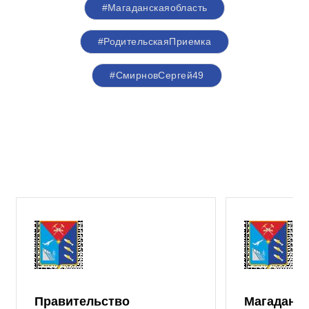
#Магаданскаяобласть
#РодительскаяПриемка
#СмирновСергей49
Правительство
Магаданск