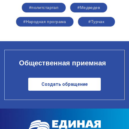
#политстартап
#Медведев
#Народная програма
#Турчак
Общественная приемная
Создать обращение