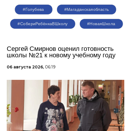
#Голубева
#Магаданскаяобласть
#СобериРебёнкаВШколу
#НоваяШкола
Сергей Смирнов оценил готовность
школы №21 к новому учебному году
06 августа 2026,
06:19