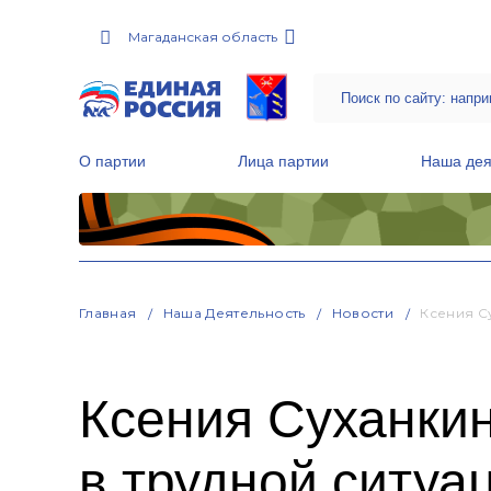
Магаданская область
О партии
Лица партии
Наша дея
Местные общественные приемные Партии
Руководитель Региональной обще
Народная программа «Единой России»
Главная
Наша Деятельность
Новости
Ксения С
Ксения Суханкин
в трудной ситуа