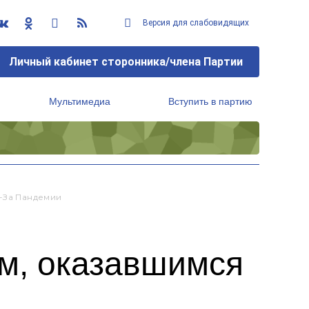
Версия для слабовидящих
Личный кабинет сторонника/члена Партии
Мультимедиа
Вступить в партию
Региональный исполнительный комитет
з-За Пандемии
ям, оказавшимся