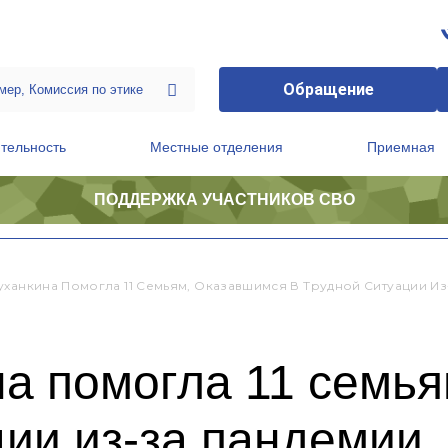
Обращение
тельность
Местные отделения
Приемная
ПОДДЕРЖКА УЧАСТНИКОВ СВО
ственной приемной Председателя Партии
Президиум регионального политического совета
уханкина Помогла 11 Семьям, Оказавшимся В Трудной Ситуации И
а помогла 11 семь
ции из-за пандемии