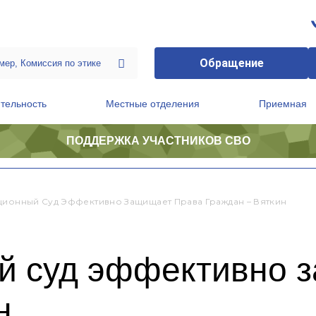
Обращение
тельность
Местные отделения
Приемная
ПОДДЕРЖКА УЧАСТНИКОВ СВО
ственной приемной Председателя Партии
Президиум регионального политического совета
ционный Суд Эффективно Защищает Права Граждан – Вяткин
й суд эффективно 
н