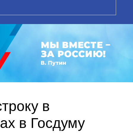
троку в
ах в Госдуму