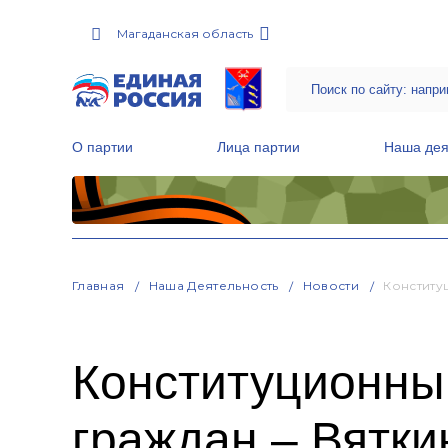
Магаданская область
О партии
Лица партии
Наша дея
Местные общественные приемные Партии
Руководитель Региональной обще
Народная программа «Единой России»
Главная
Наша Деятельность
Новости
Конститу
Конституционны
граждан – Вятки