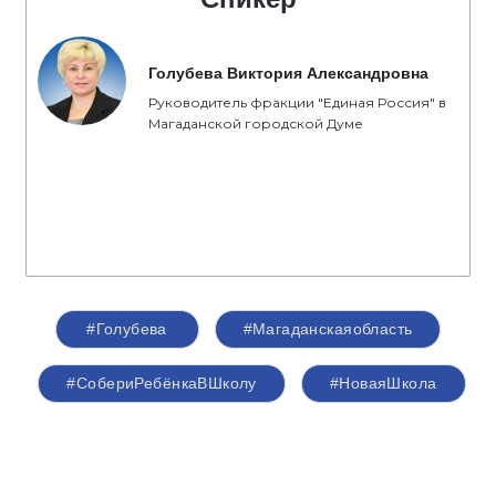
Голубева Виктория Александровна
Руководитель фракции "Единая Россия" в
Магаданской городской Думе
#Голубева
#Магаданскаяобласть
#СобериРебёнкаВШколу
#НоваяШкола