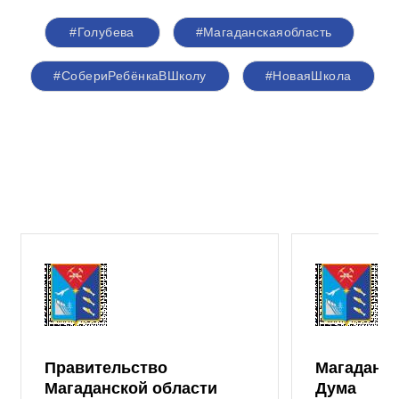
#Голубева
#Магаданскаяобласть
#СобериРебёнкаВШколу
#НоваяШкола
Правительство
Магаданск
Магаданской области
Дума