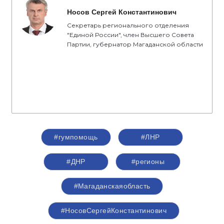
Носов Сергей Константинович
Секретарь регионального отделения
"Единой России", член Высшего Совета
Партии, губернатор Магаданской области
#гумпомощь
#ЛНР
#ДНР
#регионы
#Магаданскаяобласть
#НосовСергейКонстантинович