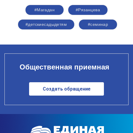
#Магадан
#Рязанцева
#детскиесадыдетям
#семинар
Общественная приемная
Создать обращение