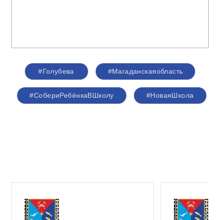
#Голубева
#Магаданскаяобласть
#СобериРебёнкаВШколу
#НоваяШкола