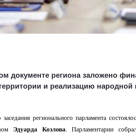
м документе региона заложено фин
территории и реализацию народной
о заседания регионального парламента состояло
Эдуарда Козлова
твом
. Парламентарии собр