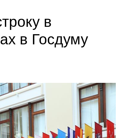
троку в
ах в Госдуму