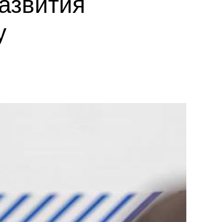
азвития
у