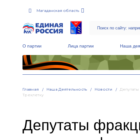
Магаданская область
О партии
Лица партии
Наша дея
Местные общественные приемные Партии
Руководитель Региональной обще
Народная программа «Единой России»
Главная
Наша Деятельность
Новости
Депутаты
Трехлетку
Депутаты фракц