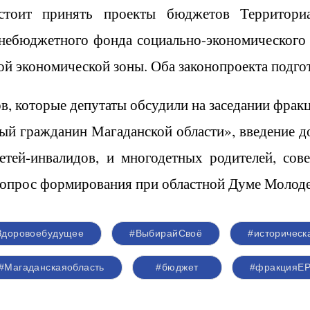
стоит принять проекты бюджетов Территориа
внебюджетного фонда социально-экономического 
ой экономической зоны. Оба законопроекта подго
, которые депутаты обсудили на заседании фрак
ный гражданин Магаданской области», введение 
тей-инвалидов, и многодетных родителей, сов
 вопрос формирования при областной Думе Молод
Здоровоебудущее
#ВыбирайСвоё
#историческ
#Магаданскаяобласть
#бюджет
#фракцияЕ