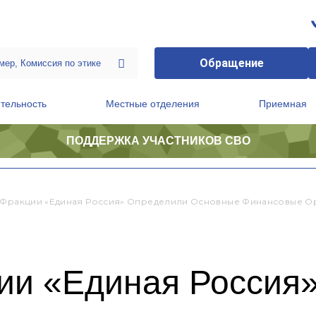
Обращение
тельность
Местные отделения
Приемная
ПОДДЕРЖКА УЧАСТНИКОВ СВО
ственной приемной Председателя Партии
Президиум регионального политического совета
 Фракции «Единая Россия» Определили Основные Финансовые О
ии «Единая Россия