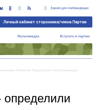
Версия для слабовидящих
Личный кабинет сторонника/члена Партии
Мультимедиа
Вступить в партию
Региональный исполнительный комитет
риентиры Развития Территории На Ближайшую
» определили