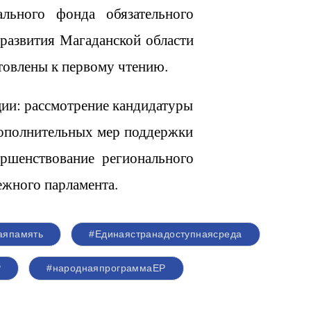
льного фонда обязательного
развития Магаданской области
товлены к первому чтению.
ции: рассмотрение кандидатуры
дополнительных мер поддержки
ершенствование регионального
ежного парламента.
аяпамять
#Единаястранадоступнаясреда
Р
#народнаяпрограммаЕР