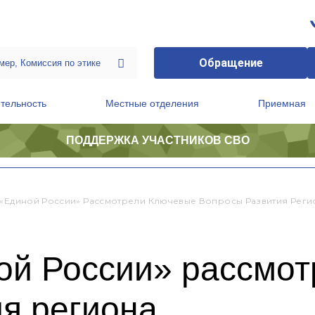
Обращение
тельность
Местные отделения
Приемная
ПОДДЕРЖКА УЧАСТНИКОВ СВО
ственной приемной Председателя Партии
Президиум регионального политического совета
 «Единой России» Рассмотрели Ключевые Вопросы Развития Реги
ой России» рассмо
я региона