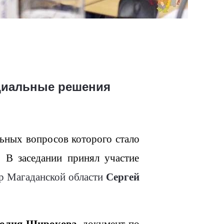
циальные решения
ьных вопросов которого стало
 В заседании принял участие
Сергей
р Магаданской области
олия Широкова
, документ по