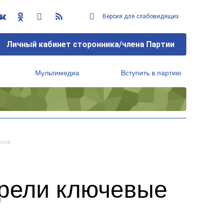
Версия для слабовидящих
Личный кабинет сторонника/члена Партии
Мультимедиа
Вступить в партию
Региональный исполнительный комитет
она
трели ключевые