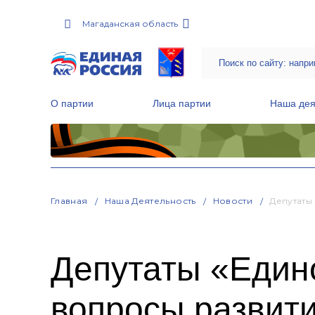
Магаданская область
О партии
Лица партии
Наша дея
Местные общественные приемные Партии
Руководитель Региональной обще
Народная программа «Единой России»
Главная
Наша Деятельность
Новости
Депутаты
Депутаты «Един
вопросы развити