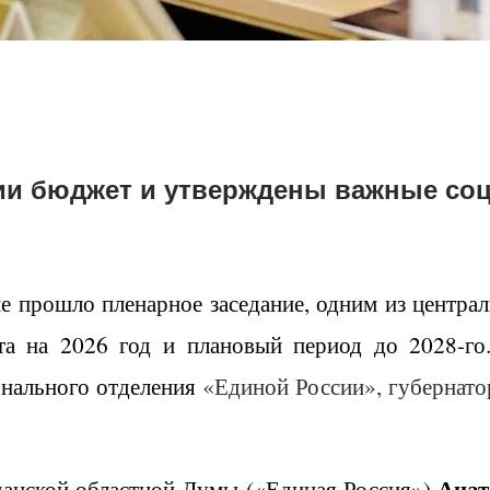
нии бюджет и утверждены важные со
е прошло пленарное заседание, одним из централ
та на 2026 год и плановый период до 2028-го.
онального отделения
«Единой России», губернато
Анат
данской областной Думы («Единая Россия»)