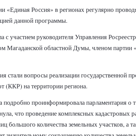
и «Единая Россия» в регионах регулярно провод
ацией данной программы.
ла с участием руководителя Управления Росреестр
ом Магаданской областной Думы, членом партии
ия стали вопросы реализации государственной п
т (ККР) на территории региона.
а подробно проинформировала парламентария о т
ула, что проведение комплексных кадастровых р
иц большого количества земельных участков, а т
ует значительному сокращению количества земел