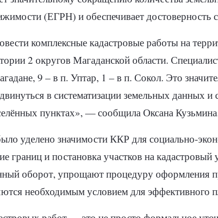
ижимости (ЕГРН) и обеспечивает достоверность 
овести комплексные кадастровые работы на терр
итории 2 округов Магаданской области. Специали
агадане, 9 – в п. Уптар, 1 – в п. Сокол. Это значи
двинуться в систематизации земельных данных и 
селённых пунктах», — сообщила Оксана Кузьмина
было уделено значимости ККР для социально-экон
ие границ и постановка участков на кадастровый
енный оборот, упрощают процедуру оформления п
яются необходимым условием для эффективного п
астровых работ — это не просто формальное уто