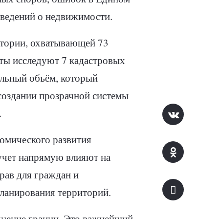
сведений о недвижимости.
итории, охватывающей 73
сты исследуют 7 кадастровых
тельный объём, который
создании прозрачной системы
.
омического развития
 учет напрямую влияют на
рав для граждан и
ланирования территорий.
чнение границ. Это важнейший