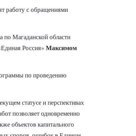
ят работу с обращениями
а по Магаданской области
Максимом
 «Единая Россия»
рограммы по проведению
екущем статусе и перспективах
абот позволяет одновременно
акже объектов капитального
ьных споров, ошибок в Едином