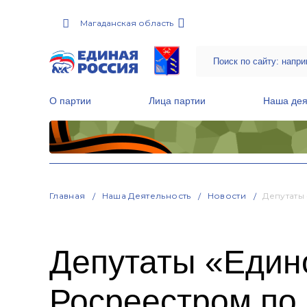
Магаданская область
О партии
Лица партии
Наша дея
Местные общественные приемные Партии
Руководитель Региональной обще
Народная программа «Единой России»
Главная
Наша Деятельность
Новости
Депутаты
Депутаты «Едино
Росреестром по