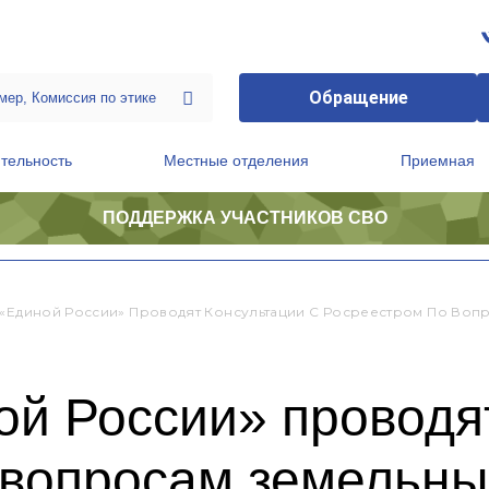
Обращение
тельность
Местные отделения
Приемная
ПОДДЕРЖКА УЧАСТНИКОВ СВО
ственной приемной Председателя Партии
Президиум регионального политического совета
 «Единой России» Проводят Консультации С Росреестром По Во
й России» проводят
 вопросам земельн