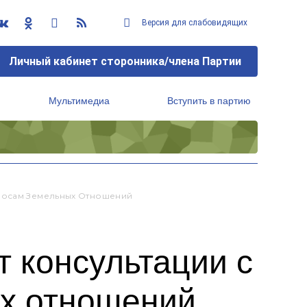
Версия для слабовидящих
Личный кабинет сторонника/члена Партии
Мультимедиа
Вступить в партию
Региональный исполнительный комитет
просам Земельных Отношений
 консультации с
ых отношений