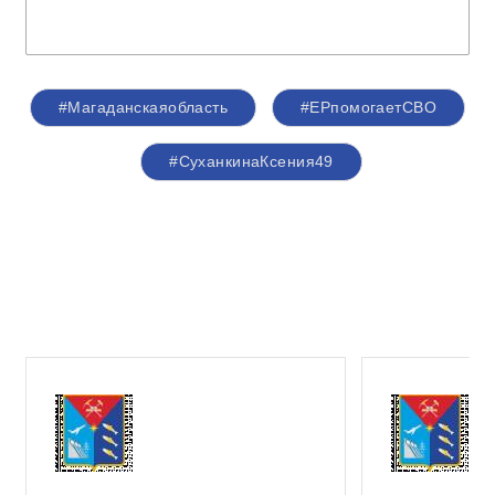
#Магаданскаяобласть
#ЕРпомогаетСВО
#СуханкинаКсения49