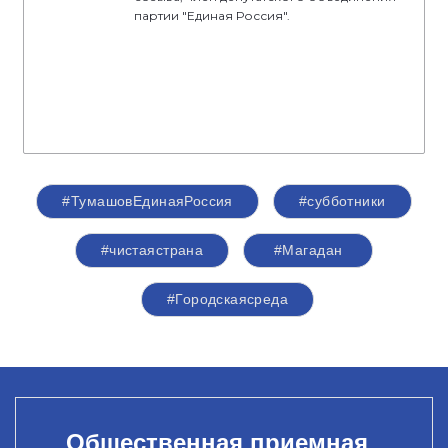
партии "Единая Россия".
#ТумашовЕдинаяРоссия
#субботники
#чистаястрана
#Магадан
#Городскаясреда
Общественная приемная