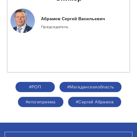
Абрамов Сергей Васильевич
Председатель
#РОП
#Магаданскаяобласть
#итогиприема
#Сергей Абрамов