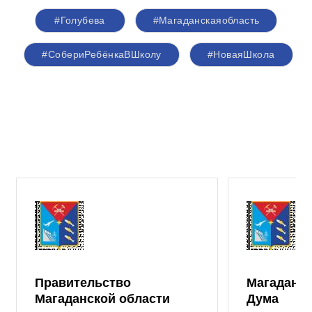
#Голубева
#Магаданскаяобласть
#СобериРебёнкаВШколу
#НоваяШкола
Правительство
Магаданск
Магаданской области
Дума