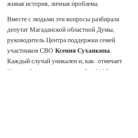
живая история, личная проблема.
Вместе с людьми эти вопросы разбирала
депутат Магаданской областной Думы,
руководитель Центра поддержки семей
Ксения Суханкина
участников СВО
.
Каждый случай уникален и, как отмечает
Ксения Суханкина — с октября 2025 года в
Центр обратились уже 130 человек. Матери,
жёны, сами военнослужащие и их
родственники приходят с болью, с
надеждой, с вопросами.
Одна из историй — семья участника СВО